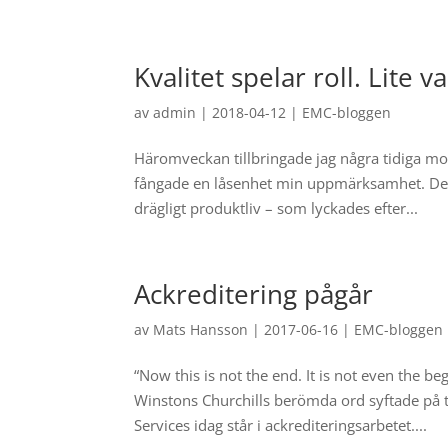
Kvalitet spelar roll. Lite v
av
admin
|
2018-04-12
|
EMC-bloggen
Häromveckan tillbringade jag några tidiga morg
fångade en låsenhet min uppmärksamhet. Den m
drägligt produktliv – som lyckades efter...
Ackreditering pågår
av
Mats Hansson
|
2017-06-16
|
EMC-bloggen
“Now this is not the end. It is not even the be
Winstons Churchills berömda ord syftade på t
Services idag står i ackrediteringsarbetet....