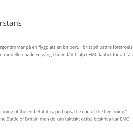
arstans
ontimmar på en flygplats en bit bort. I brist på bättre förströels
odellen hade en gång i tiden fått hjälp i EMC-labbet för att få e
ginning of the end. But it is, perhaps, the end of the beginning.”
he Battle of Britain men de kan faktiskt också beskriva var EMC