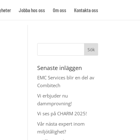
yheter
Jobba hos oss
Om oss
Kontakta oss
Senaste inläggen
EMC Services blir en del av
Combitech
Vi erbjuder nu
dammprovning!
Vi ses på CHARM 2025!
Vår nästa expert inom
miljötålighet?