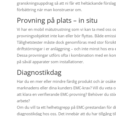
granskningsuppdrag så att ni får ett heltäckande förslag
förbättring när man konstruerar om.
Provning på plats – in situ
Vi har en mobil mätutrustning som vi kan ta med oss o
provningsobjektet inte kan eller bör flyttas. Både emiss
Tålighetstester måste dock genomföras med stor försikti
driftstörningar i er anläggning – och inte minst hos era 
Dessa provningar utförs ofta i kombination med en kon
på såväl apparater som installationer.
Diagnostikdag
Har du en mer eller mindre färdig produkt och är osäk
marknadens eller dina kunders EMC-krav? Vill du veta 
att klara en verifierande EMC-provning? Behöver du stöd, 
arbete?
Om du vill ta ett helhetsgrepp på EMC-prestandan för di
diagnostikdag hos oss. Det innebär att du har tillgång t