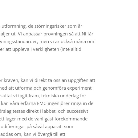
utformning, de störningsrisker som är
jer ut. Vi anpassar provningen så att Ni får
provningsstandarder, men vi är också måna om
tt uppleva i verkligheten (inte alltid
 kraven, kan vi direkt ta oss an uppgiften att
r med att utforma och genomföra experiment
ultat vi tagit fram, tekniska underlag för
kan våra erfarna EMC-ingenjörer ringa in de
slag testas direkt i labbet, och successivt
ar ett lager med de vanligast förekommande
difieringar på såväl apparat- som
addas om, kan vi övergå till ett