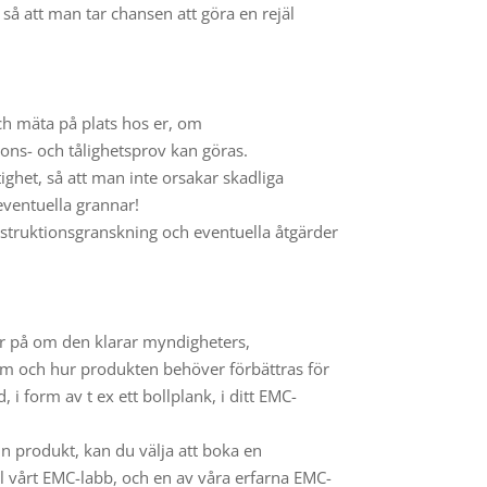
 så att man tar chansen att göra en rejäl
ch mäta på plats hos er, om
ions- och tålighetsprov kan göras.
ghet, så att man inte orsakar skadliga
eventuella grannar!
struktionsgranskning och eventuella åtgärder
er på om den klarar myndigheters,
om och hur produkten behöver förbättras för
i form av t ex ett bollplank, i ditt EMC-
n produkt, kan du välja att boka en
ill vårt EMC-labb, och en av våra erfarna EMC-