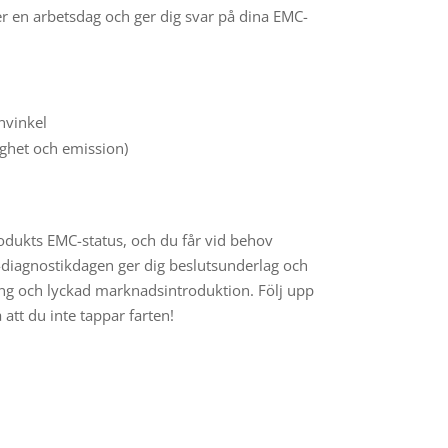
er en arbetsdag och ger dig svar på dina EMC-
nvinkel
ighet och emission)
odukts EMC-status, och du får vid behov
C-diagnostikdagen ger dig beslutsunderlag och
ing och lyckad marknadsintroduktion. Följ upp
att du inte tappar farten!