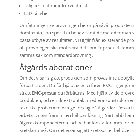
Tålighet mot radiofrekventa fält
ESD-tålighet
Omfattningen av provningen beror på såväl produktens 
dominanta, era specifika behov samt de metoder man väl
bästa utbyte av resultaten. Vi utgår från existerande 
att provningen ska motsvara det som Er produkt kommer a
samma sak som standardprovning).
Åtgärdslaborationer
Om det visar sig att produkten som provas inte uppfyller
förbättra den. Du får hjälp av en erfaren EMC-ingenjö
så att EMC-prestanda förbättras. Med hjälp av de provres
produkten, och en direktkontakt med era konstruktörer 
tekniska problemen och ge förslag på åtgärder. Dessa för
arbetar vi oss fram till en hållbar lösning. Vårt labb h
åtgärdskomponenterna, och vi har lödstation mm för mo
kretskortnivå. Om det visar sig att kretskortet behöver c