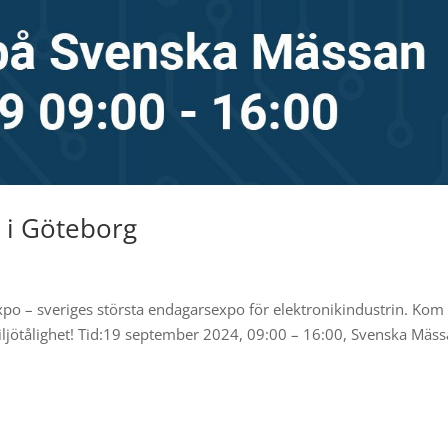
o i Göteborg
po – sveriges största endagarsexpo för elektronikindustrin. Kom t
iljötålighet! Tid:19 september 2024, 09:00 – 16:00, Svenska Mäs