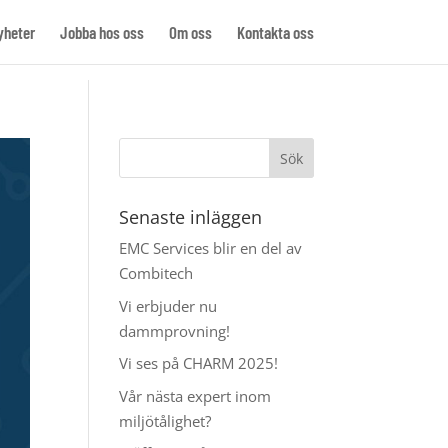
yheter
Jobba hos oss
Om oss
Kontakta oss
Senaste inläggen
EMC Services blir en del av
Combitech
Vi erbjuder nu
dammprovning!
Vi ses på CHARM 2025!
Vår nästa expert inom
miljötålighet?