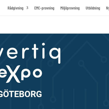
Rådgivning
EMC-provning
Miljöprovning
Utbildning
N