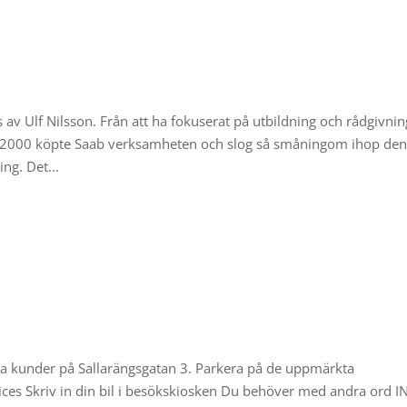
 av Ulf Nilsson. Från att ha fokuserat på utbildning och rådgivnin
r 2000 köpte Saab verksamheten och slog så småningom ihop de
ng. Det...
våra kunder på Sallarängsgatan 3. Parkera på de uppmärkta
ices Skriv in din bil i besökskiosken Du behöver med andra ord I