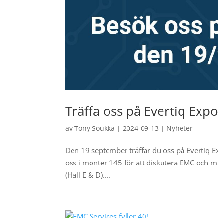
Träffa oss på Evertiq Exp
av
Tony Soukka
|
2024-09-13
|
Nyheter
Den 19 september träffar du oss på Evertiq Ex
oss i monter 145 för att diskutera EMC och m
(Hall E & D)....