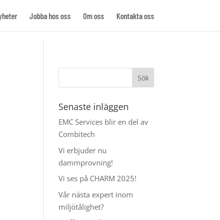
yheter
Jobba hos oss
Om oss
Kontakta oss
Senaste inläggen
EMC Services blir en del av
Combitech
Vi erbjuder nu
dammprovning!
Vi ses på CHARM 2025!
Vår nästa expert inom
miljötålighet?