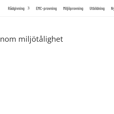
Rådgivning
EMC-provning
Miljöprovning
Utbildning
N
inom miljötålighet