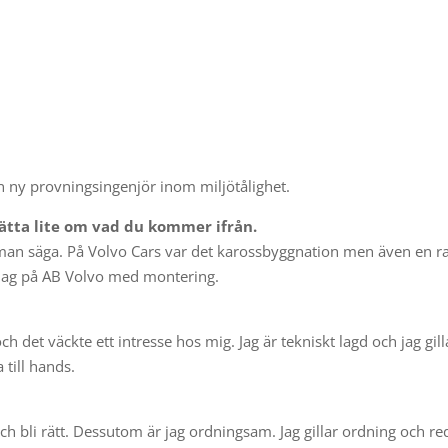
en ny provningsingenjör inom miljötålighet.
ätta lite om vad du kommer ifrån.
 man säga. På Volvo Cars var det karossbyggnation men även en r
jag på AB Volvo med montering.
det väckte ett intresse hos mig. Jag är tekniskt lagd och jag gill
 till hands.
och bli rätt. Dessutom är jag ordningsam. Jag gillar ordning och re