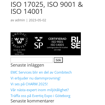
ISO 17025, ISO 9001 &
ISO 14001
av
admin
|
2023-05-02
Sök
Senaste inläggen
efter:
EMC Services blir en del av Combitech
Vi erbjuder nu dammprovning!
Vi ses på CHARM 2025!
Vår nästa expert inom miljötålighet?
Träffa oss på Evertiq Expo i Göteborg
Senaste kommentarer